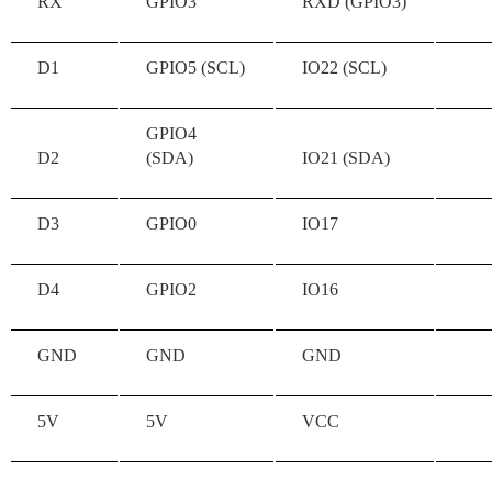
RX
GPIO3
RXD (GPIO3)
D1
GPIO5 (SCL)
IO22 (SCL)
GPIO4
D2
(SDA)
IO21 (SDA)
D3
GPIO0
IO17
D4
GPIO2
IO16
GND
GND
GND
5V
5V
VCC