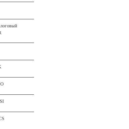
логовый
д
K
SO
SI
CS