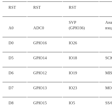
RST
RST
RST
SVP
Ана
A0
ADC0
(GPIO36)
вхо
D0
GPIO16
IO26
D5
GPIO14
IO18
SC
D6
GPIO12
IO19
MI
D7
GPIO13
IO23
MO
D8
GPIO15
IO5
SS/