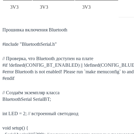
3V3
3V3
3V3
Прошивка включения Bluetooth
#include "BluetoothSerial.h"
// Проверка, что Bluetooth доступен на плате
#if !defined(CONFIG_BT_ENABLED) || !defined(CONFIG_B
#error Bluetooth is not enabled! Please run `make menuconfig` to and 
#endif
// Создаём экземпляр класса
BluetoothSerial SerialBT;
int LED = 2; // встроенный светодиод
void setup() {